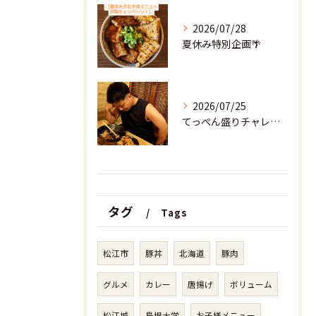
2026/07/28
夏休み特別企画🌴
2026/07/25
てっぺん盛りチャレンジャーの結果は、
タグ
Tags
松江市
豚丼
北海道
豚肉
グルメ
カレー
唐揚げ
ボリューム
松江城
島根大学
お子様メニュー